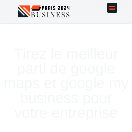
Tirez le meilleur
parti de google
maps et google my
business pour
votre entreprise